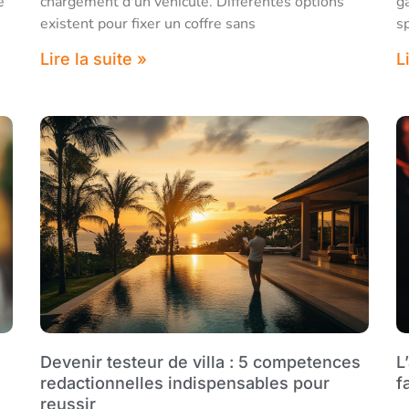
e
chargement d'un véhicule. Différentes options
g
existent pour fixer un coffre sans
s
Lire la suite »
L
Devenir testeur de villa : 5 competences
L
redactionnelles indispensables pour
f
reussir